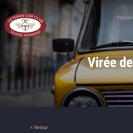
Présen
Virée d
< Retour