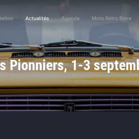
tation
Actualités
Agenda
Moto Rétro Bière
es Pionniers, 1-3 septem