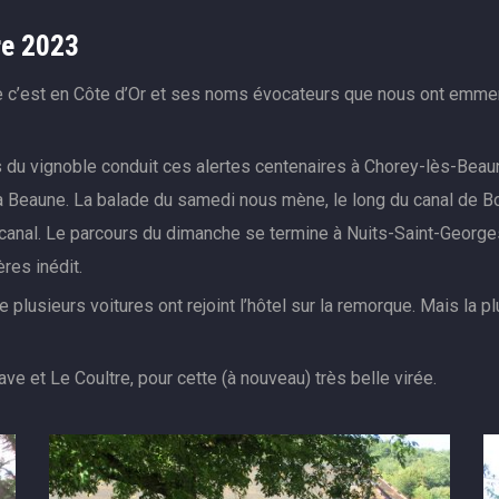
re 2023
ue c’est en Côte d’Or et ses noms évocateurs que nous ont emme
es du vignoble conduit ces alertes centenaires à Chorey-lès-Beaune
t à Beaune. La balade du samedi nous mène, le long du canal de 
anal. Le parcours du dimanche se termine à Nuits-Saint-Georges à
res inédit.
 plusieurs voitures ont rejoint l’hôtel sur la remorque. Mais la p
ve et Le Coultre, pour cette (à nouveau) très belle virée.