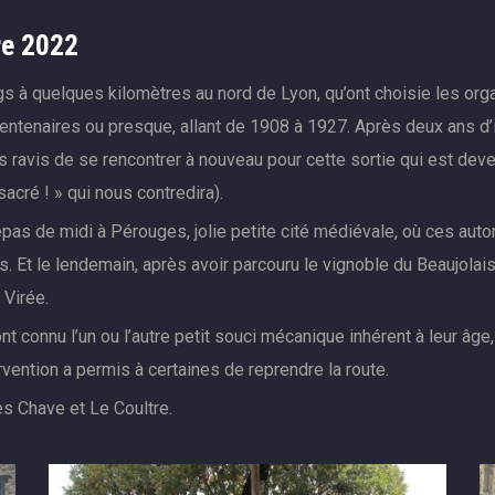
re 2022
s à quelques kilomètres au nord de Lyon, qu’ont choisie les orga
centenaires ou presque, allant de 1908 à 1927. Après deux ans d’i
ravis de se rencontrer à nouveau pour cette sortie qui est dev
sacré ! » qui nous contredira).
repas de midi à Pérouges, jolie petite cité médiévale, où ces au
ts. Et le lendemain, après avoir parcouru le vignoble du Beaujola
 Virée.
onnu l’un ou l’autre petit souci mécanique inhérent à leur âge, p
rvention a permis à certaines de reprendre la route.
es Chave et Le Coultre.