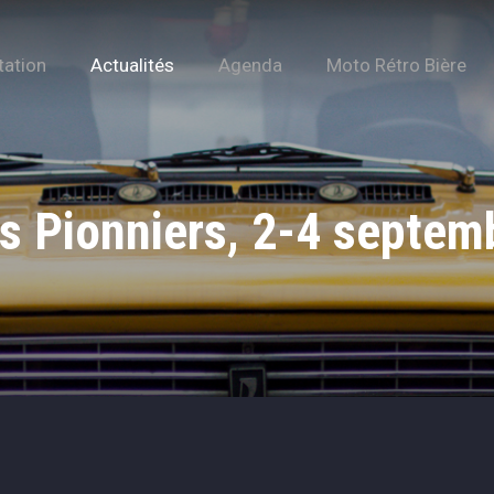
tation
Actualités
Agenda
Moto Rétro Bière
es Pionniers, 2-4 septem