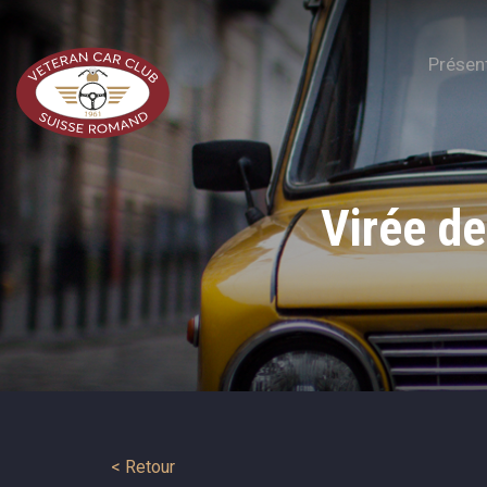
Présen
Virée d
< Retour